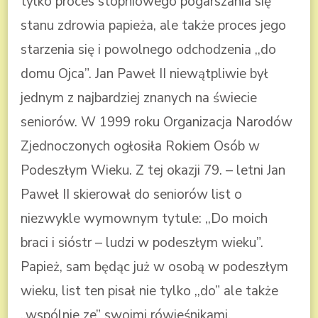
tylko proces stopniowego pogarszania się
stanu zdrowia papieża, ale także proces jego
starzenia się i powolnego odchodzenia ,,do
domu Ojca”. Jan Paweł II niewątpliwie był
jednym z najbardziej znanych na świecie
seniorów. W 1999 roku Organizacja Narodów
Zjednoczonych ogłosiła Rokiem Osób w
Podeszłym Wieku. Z tej okazji 79. – letni Jan
Paweł II skierował do seniorów list o
niezwykle wymownym tytule: ,,Do moich
braci i sióstr – ludzi w podeszłym wieku”.
Papież, sam będąc już w osobą w podeszłym
wieku, list ten pisał nie tylko ,,do” ale także
,,wspólnie ze” swoimi rówieśnikami,