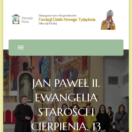
Fundacja Dzieło Nowego
Tysiąclecia – Diecezja Ełcka
JAN PAWEŁ II.
EWANGELIA
STAROŚCI I
CIERPIENIA. 13