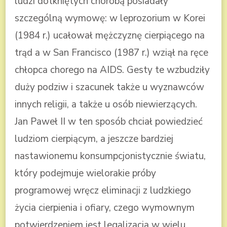
ludzi dotkniętych chorobą posiadały
szczególną wymowę: w leprozorium w Korei
(1984 r.) ucałował mężczyznę cierpiącego na
trąd a w San Francisco (1987 r.) wziął na ręce
chłopca chorego na AIDS. Gesty te wzbudziły
duży podziw i szacunek także u wyznawców
innych religii, a także u osób niewierzących.
Jan Paweł II w ten sposób chciał powiedzieć
ludziom cierpiącym, a jeszcze bardziej
nastawionemu konsumpcjonistycznie światu,
który podejmuje wielorakie próby
programowej wręcz eliminacji z ludzkiego
życia cierpienia i ofiary, czego wymownym
potwierdzeniem jest legalizacja w wielu