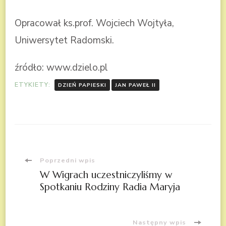
Opracował ks.prof. Wojciech Wojtyła,
Uniwersytet Radomski.
źródło: www.dzielo.pl
ETYKIETY:
DZIEŃ PAPIESKI
JAN PAWEŁ II
Nawigacja
Poprzedni wpis
W Wigrach uczestniczyliśmy w
wpisu
Spotkaniu Rodziny Radia Maryja
Następny wpis