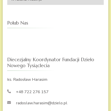
stronie
Polub Nas
Diecezjalny Koordynator Fundacji Dzieło
Nowego Tysiąclecia
ks. Radosław Harasim
+48 722 276 157
radoslaw.harasim@dzielo.pl