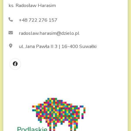
ks. Radosław Harasim
+48 722 276 157
radoslaw.harasim@dzielo.pl
ul. Jana Pawła II 3 | 16-400 Suwałki