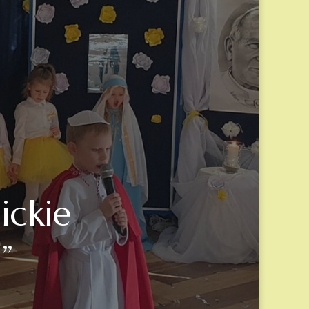
ickie
”