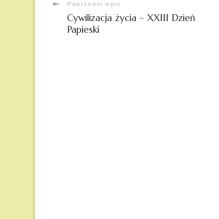
Nawigacja
Poprzedni wpis
Cywilizacja życia – XXIII Dzień
wpisu
Papieski