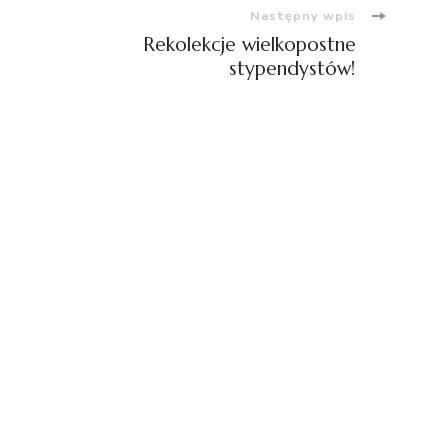
Następny wpis
Rekolekcje wielkopostne
stypendystów!