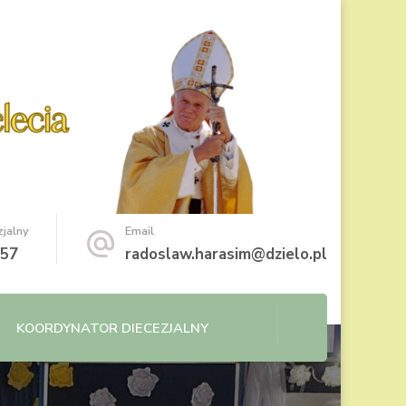
zjalny
Email
157
radoslaw.harasim@dzielo.pl
KOORDYNATOR DIECEZJALNY