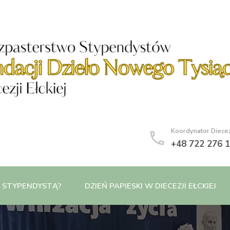
iąclecia – Diecezja Ełcka
Koordynator Diece
+48 722 276 
Ć STYPENDYSTĄ?
DZIEŃ PAPIESKI W DIECEZJI EŁCKIEJ