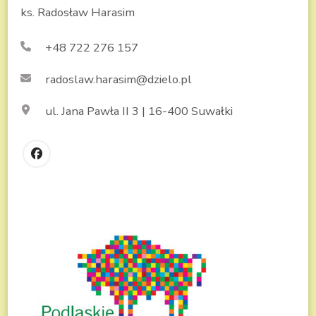
ks. Radosław Harasim
+48 722 276 157
radoslaw.harasim@dzielo.pl
ul. Jana Pawła II 3 | 16-400 Suwałki