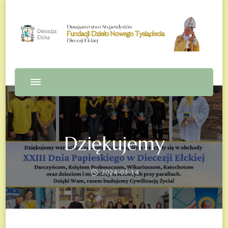
Fundacja Dzieło Nowego
Tysiąclecia – Diecezja Ełcka
Dziękujemy
2024-03-14